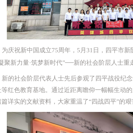
为庆祝新中国成立
75周年，5月31日，四平市
—
“凝聚新力量
·筑梦新时代
”
新的社会阶层人士
重
新的社会阶层代表人士先后参观了四平战役纪念
址等红色教育基地。通过近距离瞻仰一幅幅生动的
篇篇详实的文献资料，大家重温了
“四战四平”的