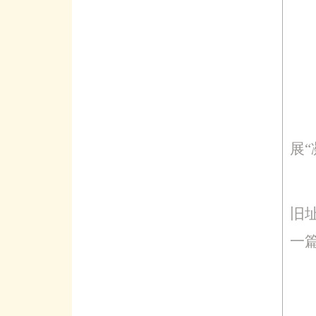
展
旧
一