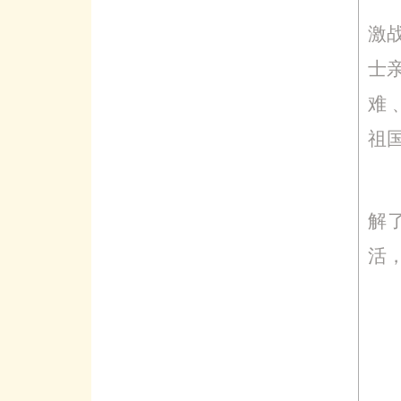
激
士
难
祖
解
活