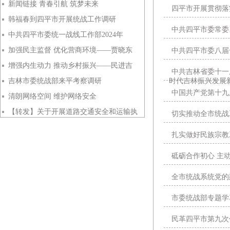
新闻链接 青春引航 筑梦未来
四平市开展贯彻落
韩福春到四平市开展统战工作调研
中共四平市委常委
中共四平市委统一战线工作部2024年
加强民主监督 优化营商环境——贾晓东
中共四平市委八届
增强内生动力 推动乡村振兴——民进吉
中共吉林省委十一
吉林市委统战部来平考察调研
时代吉林振兴发展
中国共产党第十九
清朗网络空间 维护网络安全
【转发】关于开展道路交通安全和运输执
切实推动全市统战
4·15全民国家安全教育日
扎实做好民族宗教
砥砺合作初心 主
全市统战系统党的
市委统战部专题学
民革四平市第九次